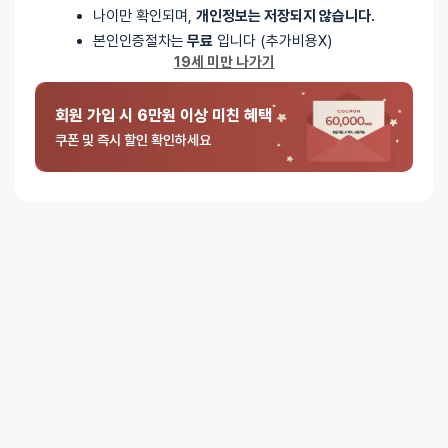
0%
별 2개
나이만 확인되며,
개인정보는 저장되지 않습니다.
0%
별 1개
본인인증절차는
무료
입니다 (추가비용X)
19세 미만 나가기
회원 가입 시 6만원 이상 미친 혜택
쿠폰 및 즉시 할인 확인하세요
5 중에서
익명
2025-09-16
5
로 평가됨
릴로 블랙 에로우
포장은 언제나 그렇듯이
방수(?)포장이랑 뽁뽁이가 이중으로 감싸져서 옵니다.
사진을 보시면 알겠지만
‘릴로 블랙 버드’를 이미 쓰고있는중입니다.
그때와 다르겐 이번엔 주사기도 있는데다가
이미 여러번 사용해봐서 경험이 상당히 다른점 참고해주세요.
이하 ‘릴로 블랙 버드’를 ‘버드’로