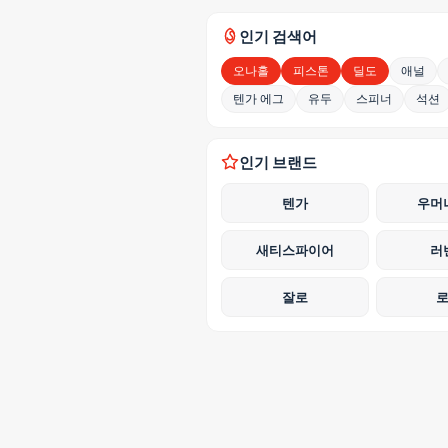
인기 검색어
오나홀
피스톤
딜도
애널
텐가 에그
유두
스피너
석션
인기 브랜드
텐가
우머
새티스파이어
러
잘로