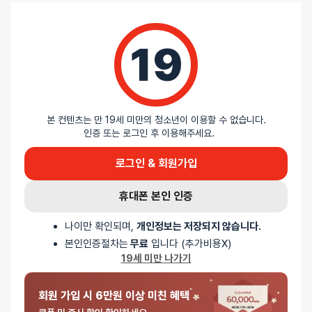
0%
별 2개
0%
별 1개
19
리뷰를 달아주세요 :) 리뷰를 작성하면 포인트를 적
립해드립니다!
본 컨텐츠는 만 19세 미만의 청소년이 이용할 수 없습니다.
인증 또는 로그인 후 이용해주세요.
로그인 & 회원가입
배송안내
휴대폰 본인 인증
나이만 확인되며,
개인정보는 저장되지 않습니다.
배송
본인인증절차는
무료
입니다 (추가비용X)
19세 미만 나가기
오늘배송
배송지역
- 서울 전역, 수도권 일부, 충청권 일부
회원 가입 시 6만원 이상 미친 혜택
배송사
-
두발히어로