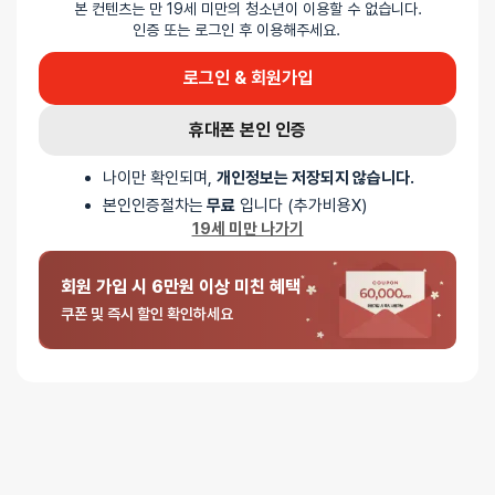
본 컨텐츠는 만 19세 미만의 청소년이 이용할 수 없습니다.
인증 또는 로그인 후 이용해주세요.
5 중에서
익명
2026-01-18
5
로 평가됨
로그인 & 회원가입
리보 링인링 - 컬러 : 블랙
호기심으로 구매햇어요 후기도 믿응이가고요
휴대폰 본인 인증
일단 잘 써볼게요ㆍ저렴해서조아요ㆍ굿
나이만 확인되며,
개인정보는 저장되지 않습니다.
본인인증절차는
무료
입니다 (추가비용X)
19세 미만 나가기
회원 가입 시 6만원 이상 미친 혜택
쿠폰 및 즉시 할인 확인하세요
5 중에서
익명
2025-12-24
5
로 평가됨
리보 링인링 - 컬러 : 와인
커플 둘다 만족할수있는 갓템
밤의 질이 확실히 올라갔습니다