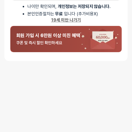
나이만 확인되며,
개인정보는 저장되지 않습니다.
본인인증절차는
무료
입니다 (추가비용X)
19세 미만 나가기
배송안내
회원 가입 시 6만원 이상 미친 혜택
쿠폰 및 즉시 할인 확인하세요
배송
오늘배송
배송지역
- 서울 전역, 수도권 일부, 충청권 일부
배송사
-
두발히어로
평일 12시 이전 결제 완료된 오늘도착 주문건은 당일 출고되어 당일
저녁 6시 이후 수령 가능
재고사정, 택배사 사정, 기상 상황 등에 따라 배송일이 지연될 수
있습니다
일반배송
배송지역
- 전국 (제주∙도서산간 포함)