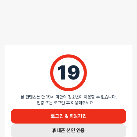
0%
별 2개
0%
별 1개
19
5 중에서
익명
2026-06-14
5
로 평가됨
리보 누아르 핸드 커프 - 컬러 : 핑크
마음에 들어요
털도 잘 어울리고, 생각보다 구속력이 뛰어납니다. 안전장치도 잘
본 컨텐츠는 만 19세 미만의 청소년이 이용할 수 없습니다.
되어있어서 부담없이 구속가능합니다.
인증 또는 로그인 후 이용해주세요.
묵직해서 좋아요
로그인 & 회원가입
휴대폰 본인 인증
1