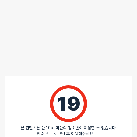
포토 / 1 건
5
/ 5
총
3
명이 리뷰를 남기셨습니다.
19
100%
별 5개
0%
별 4개
0%
별 3개
0%
별 2개
본 컨텐츠는 만 19세 미만의 청소년이 이용할 수 없습니다.
0%
별 1개
인증 또는 로그인 후 이용해주세요.