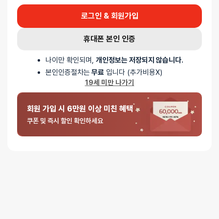
로그인 & 회원가입
휴대폰 본인 인증
나이만 확인되며,
개인정보는 저장되지 않습니다.
5 중에서
익명
2026-06-21
본인인증절차는
무료
입니다 (추가비용X)
5
로 평가됨
19세 미만 나가기
리보 기녀 명기04
여친이랑 할때보다 좋아요 너무 오래써서 칠이 좀 벗겨졌네요
회원 가입 시 6만원 이상 미친 혜택
쿠폰 및 즉시 할인 확인하세요
5 중에서
익명
2024-07-31
5
로 평가됨
리보 기녀 명기04
촉감이 정말 좋으며 사용하기 편리하며 좋습니다