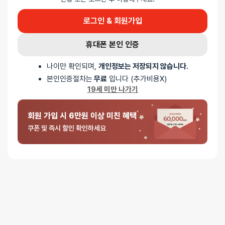
별 2개
0%
별 1개
로그인 & 회원가입
휴대폰 본인 인증
나이만 확인되며,
개인정보는 저장되지 않습니다.
본인인증절차는
무료
입니다 (추가비용X)
19세 미만 나가기
5 중에서
익명
2024-10-10
4
로
회원 가입 시 6만원 이상 미친 혜택
롬프 프리 X
평가됨
크기가 크지 않고 쉽게 꺼내쓸만한 석션토이를 찾다가 롬프 제품 좋기로
쿠폰 및 즉시 할인 확인하세요
유명한거 믿고 주문했어요. 디자인도 귀엽고 그런데 생각보단 크기가
조금 컸어요. 뚜껑이 있는 점도 맘에 들구요. 흡입구는 각도 딱 맞으면
천국…!!인데 모양이 각도 잡기에 조금 어려운 것 같아요. 그리고 원하는
단계까지 올리면 소리가 진짜.. 크긴 크네요; 혼자사는거 아님 낮은
단계만 사용해야할 것 같아요 다들 참고하세요