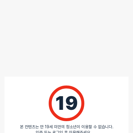
포토 / 1 건
포토 / 1 건
4.5
/ 5
19
총
2
명이 리뷰를 남기셨습니다.
50%
별 5개
50%
별 4개
0%
별 3개
본 컨텐츠는 만 19세 미만의 청소년이 이용할 수 없습니다.
인증 또는 로그인 후 이용해주세요.
0%