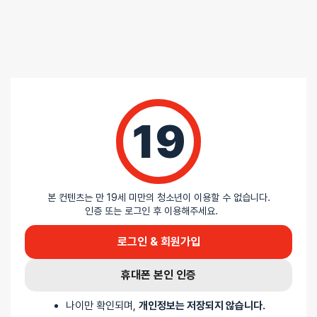
5 중에서
익명
2023-11-29
5
로 평가됨
롬프 스위치
건전지라 장단점 가끔 안됨
19
본 컨텐츠는 만 19세 미만의 청소년이 이용할 수 없습니다.
5 중에서
익명
2022-07-13
인증 또는 로그인 후 이용해주세요.
5
로 평가됨
롬프 스위치
로그인 & 회원가입
배송이 빨랐어요 좋아요
휴대폰 본인 인증
5 중에서
익명
2022-03-04
5
로 평가됨
나이만 확인되며,
개인정보는 저장되지 않습니다.
롬프 스위치