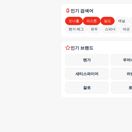
인기 검색어
오나홀
피스톤
딜도
애널
텐가 에그
유두
스피너
석션
인기 브랜드
텐가
우머
새티스파이어
러
잘로