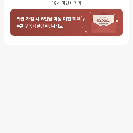
19세 미만 나가기
배송안내
회원 가입 시 6만원 이상 미친 혜택
배송
쿠폰 및 즉시 할인 확인하세요
오늘배송
배송지역
- 서울 전역, 수도권 일부, 충청권 일부
배송사
-
두발히어로
평일 12시 이전 결제 완료된 오늘도착 주문건은 당일 출고되어 당일
저녁 6시 이후 수령 가능
재고사정, 택배사 사정, 기상 상황 등에 따라 배송일이 지연될 수
있습니다
일반배송
배송지역
- 전국 (제주∙도서산간 포함)
배송사
- 롯데택배
평일 16시 이전 일반배송 주문건은 당일 출고되며, 16시 이후
주문은 다음 영업일에 출고
일반배송은 출고 후 약 1~3 영업일이 소요됩니다