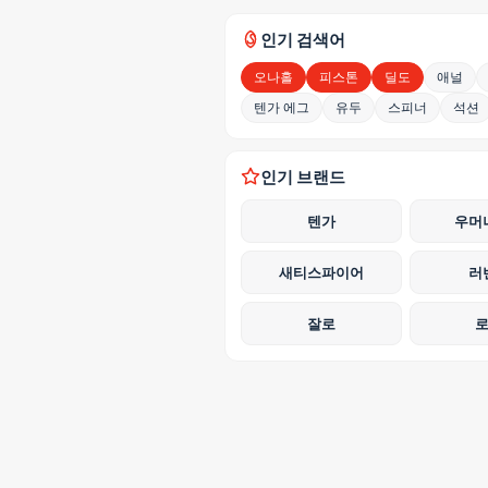
인기 검색어
오나홀
피스톤
딜도
애널
텐가 에그
유두
스피너
석션
인기 브랜드
텐가
우머
새티스파이어
러
잘로