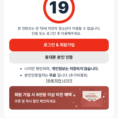
19
립해드립니다!
본 컨텐츠는 만 19세 미만의 청소년이 이용할 수 없습니다.
배송안내
인증 또는 로그인 후 이용해주세요.
로그인 & 회원가입
배송
휴대폰 본인 인증
오늘배송
나이만 확인되며,
개인정보는 저장되지 않습니다.
배송지역
- 서울 전역, 수도권 일부, 충청권 일부
본인인증절차는
무료
입니다 (추가비용X)
배송사
-
두발히어로
19세 미만 나가기
평일 12시 이전 결제 완료된 오늘도착 주문건은 당일 출고되어 당일
저녁 6시 이후 수령 가능
회원 가입 시 6만원 이상 미친 혜택
재고사정, 택배사 사정, 기상 상황 등에 따라 배송일이 지연될 수
있습니다
쿠폰 및 즉시 할인 확인하세요
일반배송