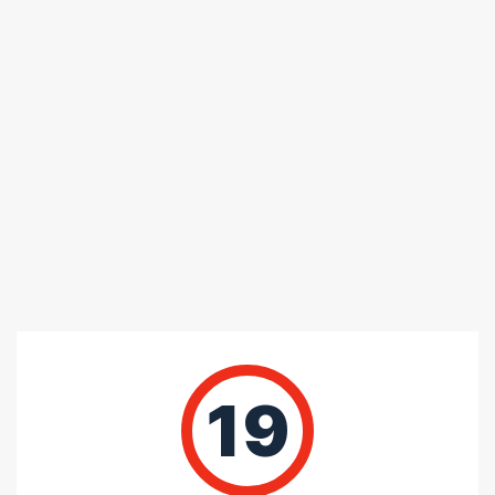
포토 / 2 건
4.29
/ 5
총
14
명이 리뷰를 남기셨습니다.
50%
별 5개
43%
별 4개
0%
별 3개
0%
별 2개
19
7%
별 1개