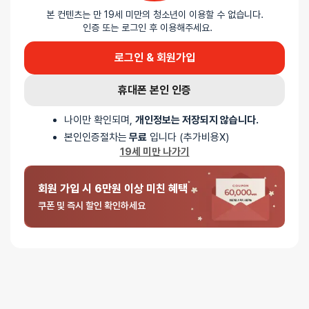
본 컨텐츠는 만 19세 미만의 청소년이 이용할 수 없습니다.
인증 또는 로그인 후 이용해주세요.
로그인 & 회원가입
5 중에서
익명
2026-07-19
5
로 평가됨
러블리 핑거 바이브 - 컬러 : 퍼플
휴대폰 본인 인증
최고의 서비스
나이만 확인되며,
개인정보는 저장되지 않습니다.
많이파세요^^
본인인증절차는
무료
입니다 (추가비용X)
19세 미만 나가기
5 중에서
익명
2025-10-31
4
로
회원 가입 시 6만원 이상 미친 혜택
러블리 핑거 바이브 - 컬러 : 퍼플
평가됨
쿠폰 및 즉시 할인 확인하세요
한손에 쏙 들어오는 크기에 색감도 예쁘고 귀여워요.