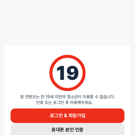
5 중에서
익명
2026-07-17
5
로 평가됨
러브 에그 바이브레이터
아주좋아요 많이 이용할깨요 감사합니다
5
익명
2026-07-03
중에서
러브 에그 바이브레이터
3
로
평가됨
진동이 약한게 아쉽고 몇번 썼더니 중간중간 멈추네요 ㅠㅠ
19
5
익명
2026-06-06
중에서
러브 에그 바이브레이터
3
로
평가됨
마감이 많이 아쉬워요. 그래도 가성비탬으로 나쁘지 않아요.
본 컨텐츠는 만 19세 미만의 청소년이 이용할 수 없습니다.
인증 또는 로그인 후 이용해주세요.
5
익명
2026-05-27
중에서
로그인 & 회원가입
러브 에그 바이브레이터
3
로
평가됨
생각보다 소리가 크고…크고..크다… 공사장인쥴… 근데 머 가격 치고는
휴대폰 본인 인증
나뿌지않다.