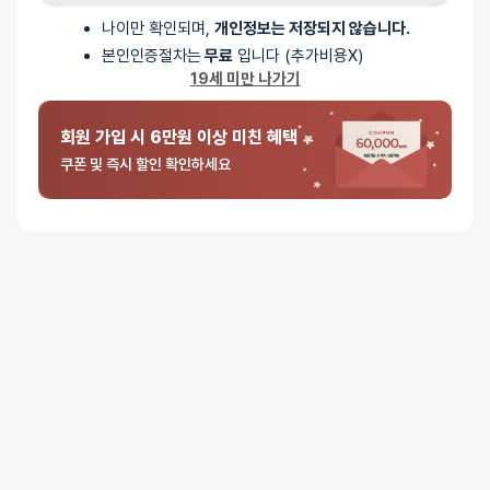
나이만 확인되며,
개인정보는 저장되지 않습니다.
본인인증절차는
무료
입니다 (추가비용X)
5 중에서
익명
2026-04-18
19세 미만 나가기
5
로 평가됨
러브 에그 바이브레이터
튼튼하고, 크기가 적당합니다.
회원 가입 시 6만원 이상 미친 혜택
쿠폰 및 즉시 할인 확인하세요
5 중에서
익명
2026-04-13
5
로 평가됨
러브 에그 바이브레이터
조그만게 귀엽네요 효고ㅏ는 모르게ㅛ어여
5 중에서
익명
2026-01-28
5
로 평가됨
러브 에그 바이브레이터
가성비이긴 한데 진동소리 생각보다 큽니다
5 중에서
익명
2026-01-24
5
로 평가됨
러브 에그 바이브레이터