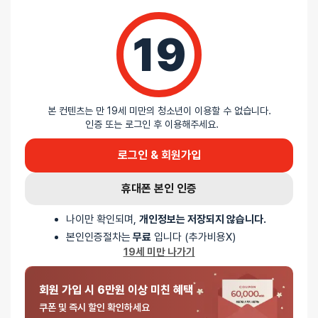
19
리뷰를 달아주세요 :) 리뷰를 작성하면 포인트를 적
립해드립니다!
본 컨텐츠는 만 19세 미만의 청소년이 이용할 수 없습니다.
인증 또는 로그인 후 이용해주세요.
배송안내
로그인 & 회원가입
휴대폰 본인 인증
배송
나이만 확인되며,
개인정보는 저장되지 않습니다.
본인인증절차는
무료
입니다 (추가비용X)
오늘배송
19세 미만 나가기
배송지역
- 서울 전역, 수도권 일부, 충청권 일부
배송사
-
두발히어로
회원 가입 시 6만원 이상 미친 혜택
평일 12시 이전 결제 완료된 오늘도착 주문건은 당일 출고되어 당일
쿠폰 및 즉시 할인 확인하세요
저녁 6시 이후 수령 가능