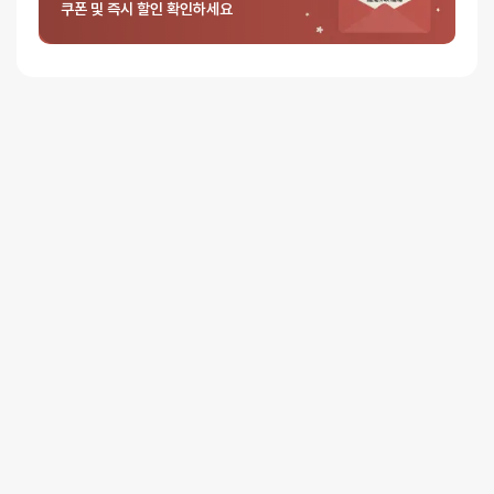
쿠폰 및 즉시 할인 확인하세요
0%
별 1개
리뷰를 달아주세요 :) 리뷰를 작성하면 포인트를 적
립해드립니다!
배송안내
배송
오늘배송
배송지역
- 서울 전역, 수도권 일부, 충청권 일부
배송사
-
두발히어로