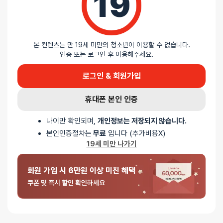
19
립해드립니다!
본 컨텐츠는 만 19세 미만의 청소년이 이용할 수 없습니다.
인증 또는 로그인 후 이용해주세요.
배송안내
로그인 & 회원가입
배송
휴대폰 본인 인증
오늘배송
나이만 확인되며,
개인정보는 저장되지 않습니다.
본인인증절차는
무료
입니다 (추가비용X)
배송지역
- 서울 전역, 수도권 일부, 충청권 일부
19세 미만 나가기
배송사
-
두발히어로
평일 12시 이전 결제 완료된 오늘도착 주문건은 당일 출고되어 당일
저녁 6시 이후 수령 가능
회원 가입 시 6만원 이상 미친 혜택
재고사정, 택배사 사정, 기상 상황 등에 따라 배송일이 지연될 수
쿠폰 및 즉시 할인 확인하세요
있습니다
일반배송