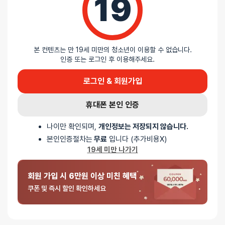
19
5 중에서
익명
2024-09-05
본 컨텐츠는 만 19세 미만의 청소년이 이용할 수 없습니다.
4
로
인증 또는 로그인 후 이용해주세요.
나비 SM B16 침대설치형 수족갑세트
평가됨
일단 길이가 엄청나게 여유있어서 오히려 설치때 힘들어보였달까..
로그인 & 회원가입
안쪽은 생각보다 괜찮아요.
휴대폰 본인 인증
보드랍거나 도톰한건 아니지만 매끄럽고 마감이 나름 잘되어있어요.
나이만 확인되며,
개인정보는 저장되지 않습니다.
그래도 박음질된 부분은 걸리는건 어쩔 수 없지만요.
본인인증절차는
무료
입니다 (추가비용X)
19세 미만 나가기
회원 가입 시 6만원 이상 미친 혜택
쿠폰 및 즉시 할인 확인하세요