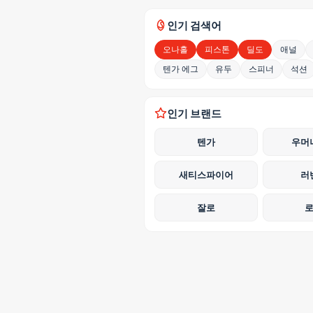
인기 검색어
오나홀
피스톤
딜도
애널
텐가 에그
유두
스피너
석션
인기 브랜드
텐가
우머
새티스파이어
러
잘로