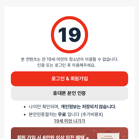
제품 사용 후 그냥 보관할 시 세균 및 곰팡이가 번식할 수 있습니다.
중성세제를 이용해서 깨끗하게 세척 후 물기가 안남도록 꼭 말려주세요.
규조토 스틱의 경우에도 마찬가지 입니다.
19
리뷰
본 컨텐츠는 만 19세 미만의 청소년이 이용할 수 없습니다.
아직 리뷰가 충분하지 않아요. 리뷰를 작성해주세요!
인증 또는 로그인 후 이용해주세요.
로그인 & 회원가입
0
휴대폰 본인 인증
/ 5
나이만 확인되며,
개인정보는 저장되지 않습니다.
본인인증절차는
무료
입니다 (추가비용X)
총
0
명이 리뷰를 남기셨습니다.
19세 미만 나가기
0%
별 5개
회원 가입 시 6만원 이상 미친 혜택