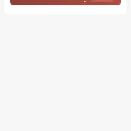
저녁 6시 이후 수령 가능
재고사정, 택배사 사정, 기상 상황 등에 따라 배송일이 지연될 수
있습니다
일반배송
배송지역
- 전국 (제주∙도서산간 포함)
배송사
- 롯데택배
평일 16시 이전 일반배송 주문건은 당일 출고되며, 16시 이후
주문은 다음 영업일에 출고
일반배송은 출고 후 약 1~3 영업일이 소요됩니다
택배사 사정, 기상 상황 등에 따라 배송일이 지연될 수 있습니다
배송비
3만원 이상 주문 시 무료배송
(3만원 미만 3,000원)
제주∙도서산간
추가 배송비가 발생할 수 있습니다.
배송지역
전국 (제주∙도서산간 포함)
무인택배함 이용 가능