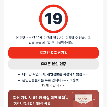
19
리뷰를 달아주세요 :) 리뷰를 작성하면 포인트를 적
립해드립니다!
본 컨텐츠는 만 19세 미만의 청소년이 이용할 수 없습니다.
인증 또는 로그인 후 이용해주세요.
로그인 & 회원가입
배송안내
휴대폰 본인 인증
배송
나이만 확인되며,
개인정보는 저장되지 않습니다.
본인인증절차는
무료
입니다 (추가비용X)
19세 미만 나가기
오늘배송
배송지역
- 서울 전역, 수도권 일부, 충청권 일부
회원 가입 시 6만원 이상 미친 혜택
배송사
-
두발히어로
쿠폰 및 즉시 할인 확인하세요
평일 12시 이전 결제 완료된 오늘도착 주문건은 당일 출고되어 당일