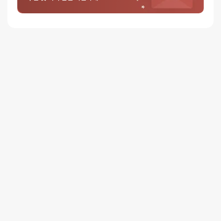
저녁 6시 이후 수령 가능
재고사정, 택배사 사정, 기상 상황 등에 따라 배송일이 지연될 수
있습니다
일반배송
배송지역
- 전국 (제주∙도서산간 포함)
배송사
- 롯데택배
평일 16시 이전 일반배송 주문건은 당일 출고되며, 16시 이후
주문은 다음 영업일에 출고
일반배송은 출고 후 약 1~3 영업일이 소요됩니다
택배사 사정, 기상 상황 등에 따라 배송일이 지연될 수 있습니다
배송비
3만원 이상 주문 시 무료배송
(3만원 미만 3,000원)
제주∙도서산간
추가 배송비가 발생할 수 있습니다.
배송지역
전국 (제주∙도서산간 포함)
무인택배함 이용 가능