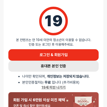
19
리뷰를 달아주세요 :) 리뷰를 작성하면 포인트를 적
립해드립니다!
본 컨텐츠는 만 19세 미만의 청소년이 이용할 수 없습니다.
인증 또는 로그인 후 이용해주세요.
로그인 & 회원가입
배송안내
휴대폰 본인 인증
배송
나이만 확인되며,
개인정보는 저장되지 않습니다.
본인인증절차는
무료
입니다 (추가비용X)
오늘배송
19세 미만 나가기
배송지역
- 서울 전역, 수도권 일부, 충청권 일부
배송사
-
두발히어로
회원 가입 시 6만원 이상 미친 혜택
평일 12시 이전 결제 완료된 오늘도착 주문건은 당일 출고되어 당일
쿠폰 및 즉시 할인 확인하세요