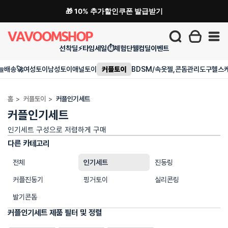
🎁 10% 추가할인쿠폰 발급받기
선착딜⚡
타임세일⏱️
체험단
웰컴딜
이벤트
늘배송🚀
여성토이
남성토이
애널토이
커플토이
BDSM/속옷
젤,콘돔
관리도구
헬스
홈
>
커플토이
>
커플인기세트
커플인기세트
인기세트 구성으로 저렴하게 구매
다른 카테고리
전체
인기세트
진동링
커플진동기
핑거토이
실리콘링
발기콘돔
커플인기세트 제품 필터 및 정렬