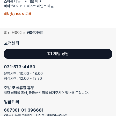
스바콤 타일러 + 러브 에그
바이브레이터 + 리스트 레인트 테잎
내일(월) 100% 도착
홈
>
커플토이
>
커플인기세트
고객센터
1:1 채팅 상담
031-573-4460
운영시간 : 10:00 ~ 18:00
점심시간 : 12:00 ~ 13:30
주말 및 공휴일 휴무
채팅 상담을 통해, 궁금하신 점을 남겨주시면 답변해 드립니다.
입금계좌
607301-01-396681
KB국민은행 (예금주 : 서진석 (텐모어플러스))