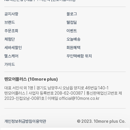
공지사항
블로그
브랜드
웰컴딜
주문조회
이벤트
체험단
오늘배송
세바세할인
회원혜택
헬스케어
무인택배함 위치
가이드
텐모어플러스 (10more plus)
대표 서진석 외 1명 | 경기도 남양주시 오남읍 양지로 46번길 140-1
텐모어플러스 | 사업자 등록번호 208-62-00387 | 통신판매업신고번호 제
2023-진접오남-0081호 | 이메일 official@10more.co.kr
개인정보취급방침
이용약관
© 2023. 10more plus Co.