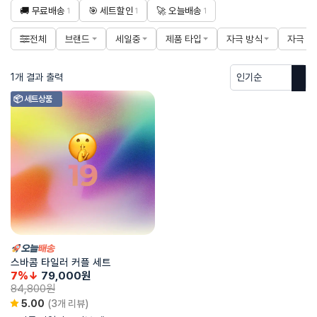
🚚 무료배송
🎯 세트할인
🚀 오늘배송
1
1
1
전체
브랜드
세일중
제품 타입
자극 방식
자극 부
1개 결과 출력
📦 세트상품
스바콤 타일러 커플 세트
7%↓
79,000
원
84,800
원
5.00
(3개 리뷰)