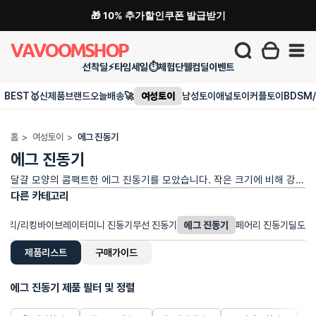
🎁 10% 추가할인쿠폰 발급받기
선착딜⚡
타임세일⏱️
체험단
웰컴딜
이벤트
BEST🥇
신제품
브랜드
오늘배송🚀
여성토이
남성토이
애널토이
커플토이
BDSM
홈
>
여성토이
>
에그 진동기
에그 진동기
달걀 모양의 콤팩트한 에그 진동기를 모았습니다. 작은 크기에 비해 강력한 진동이 특징이고, 삽입과 외부 자극 모두 가능해서 활용도가 높아요. 유선 리모컨부터 무선 원격 조종, 앱 연동 타입까지 다양한 에그 진동기를 비교해 보세요. 오늘배송으로 빠르게 받아볼 수 있습니다.
다른 카테고리
클리/리킹
바이브레이터
미니 진동기
무선 진동기
에그 진동기
페어리 진동기
딜도
제품리스트
구매가이드
에그 진동기 제품 필터 및 정렬