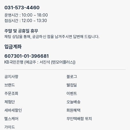
031-573-4460
운영시간 : 10:00 ~ 18:00
점심시간 : 12:00 ~ 13:30
주말 및 공휴일 휴무
채팅 상담을 통해, 궁금하신 점을 남겨주시면 답변해 드립니다.
입금계좌
607301-01-396681
KB국민은행 (예금주 : 서진석 (텐모어플러스))
공지사항
블로그
브랜드
웰컴딜
주문조회
이벤트
체험단
오늘배송
세바세할인
회원혜택
헬스케어
무인택배함 위치
가이드