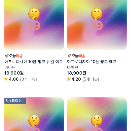
아프로디시아 10단 핑크 듀얼 에그
아프로디지아 10단 핑크 에그
바이브
바이브
19,900
원
18,900
원
4.00
(3개 리뷰)
4.20
(5개 리뷰)
🏷️ 대량할인