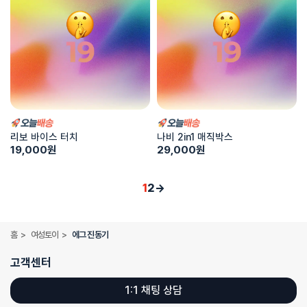
리보 바이스 터치
나비 2in1 매직박스
19,000
원
29,000
원
1
2
→
홈
>
여성토이
>
에그 진동기
고객센터
1:1 채팅 상담