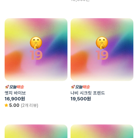
엣지 바이브
나비 시크릿 프렌드
16,900
원
19,500
원
5.00
(2개 리뷰)