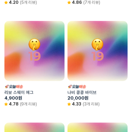
4.20
(5개 리뷰)
4.86
(7개 리뷰)
리보 스웨이 에그
나비 콩콩 바이브
4,900
원
20,000
원
4.78
(9개 리뷰)
4.33
(3개 리뷰)