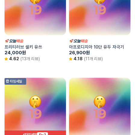
프리티러브 셀키 유쓰
아프로디지아 10단 유두 자극기
24,000
원
26,900
원
4.62
(13개 리뷰)
4.18
(11개 리뷰)
⏰ 타임세일
D-7
⚡타임세일