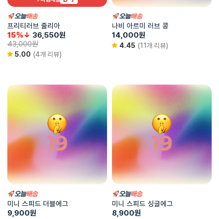
프리티러브 줄리아
나비 아르미 러브 콩
15%↓
36,550
원
14,000
원
43,000
원
4.45
(11개 리뷰)
5.00
(4개 리뷰)
미니 스피드 더블에그
미니 스피드 싱글에그
9,900
원
8,900
원