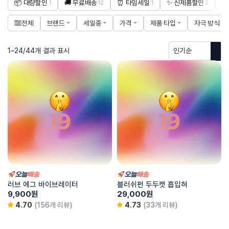
📦 대량할인
🚚 무료배송
⏰ 타임세일
✨ 신제품할인

1
12
1
2
전체
브랜드
세일중
가격
제품 타입
자극 방식
1–24/44개 결과 표시
러브 에그 바이브레이터
블러쉬펀 두두캣 흡입혀
9,900
원
29,000
원
4.70
(156개 리뷰)
4.73
(33개 리뷰)