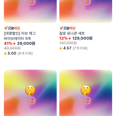
[대량할인] 러브 에그
잘로 유니콘 세트
12%↓
129,000
원
바이브레이터 5개
147,000
원
41%↓
29,000
원
49,500
원
4.57
(7개 리뷰)
5.00
(4개 리뷰)