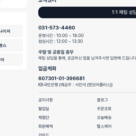
1:1 채팅 상
031-573-4460
나이저
운영시간 : 10:00 ~ 18:00
점심시간 : 12:00 ~ 13:30
벤스
주말 및 공휴일 휴무
채팅 상담을 통해, 궁금하신 점을 남겨주시면 답변해 드립니다
로마
입금계좌
607301-01-396681
KB국민은행 (예금주 : 서진석 (텐모어플러스))
공지사항
블로그
웰컴딜
주문조회
체험단
오늘배송
회원혜택
헬스케어
가이드