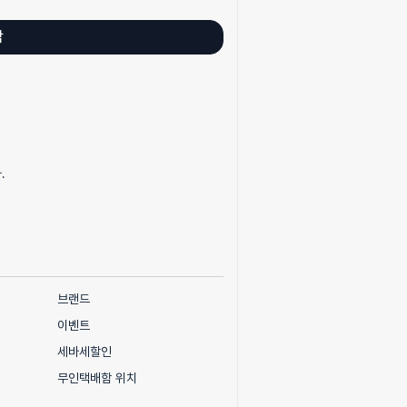
담
.
브랜드
이벤트
세바세할인
무인택배함 위치