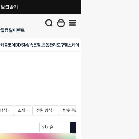
폰 발급받기
단
웰컴딜
이벤트
이
커플토이
BDSM/속옷
젤,콘돔
관리도구
헬스케어
 방식
소재
전원 방식
방수 등급
추천 대상
색상
특