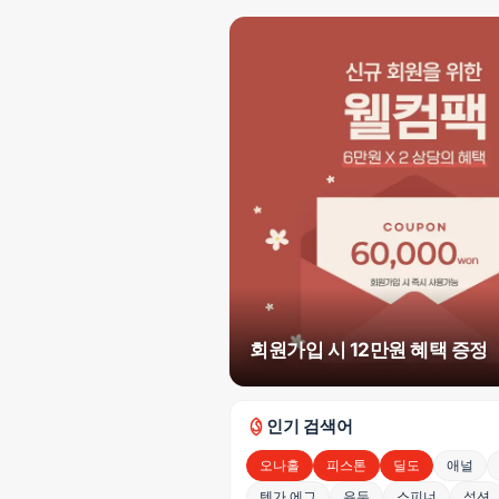
회원가입 시 12만원 혜택 증정
인기 검색어
오나홀
피스톤
딜도
애널
텐가 에그
유두
스피너
석션