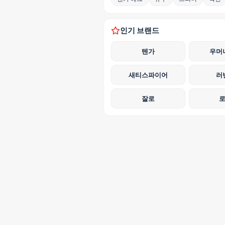
인기 브랜드
텐가
우머
새티스파이어
러
잘로