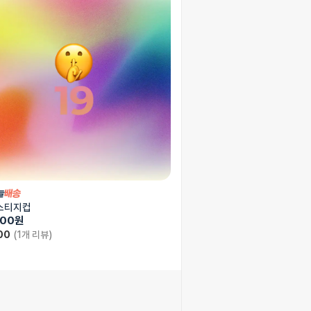
스티지컵
000
원
00
(1개 리뷰)