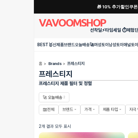
🎁 10% 추가할인쿠
선착딜⚡
타임세일 ⏱️
체험
BEST🥇
신제품
브랜드
오늘배송🚀
여성토이
남성토이
애널토
홈
>
Brands
>
프레스티지
프레스티지
프레스티지 제품 필터 및 정렬
🚀 오늘배송
2
전체
브랜드
가격
제품 타입
자극
2개 결과 모두 표시