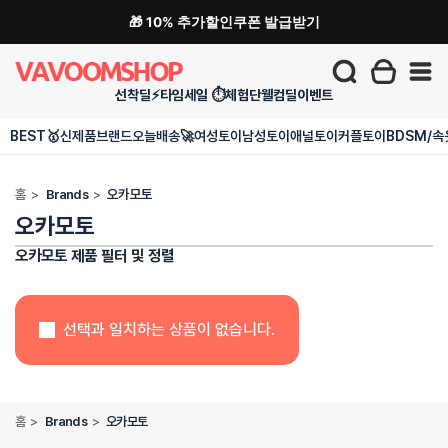
🎁 10% 추가할인쿠폰 발급받기
선착딜⚡
타임세일 ⏱️
체험단
웰컴딜
이벤트
BEST🥇
신제품
브랜드
오늘배송🚀
여성토이
남성토이
애널토이
커플토이
BDSM/속
홈
>
Brands
>
오카모토
오카모토
오카모토 제품 필터 및 정렬
선택과 일치하는 상품이 없습니다.
홈
>
Brands
>
오카모토