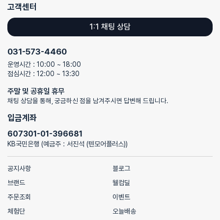
고객센터
1:1 채팅 상담
031-573-4460
운영시간 : 10:00 ~ 18:00
점심시간 : 12:00 ~ 13:30
주말 및 공휴일 휴무
채팅 상담을 통해, 궁금하신 점을 남겨주시면 답변해 드립니다.
입금계좌
607301-01-396681
KB국민은행 (예금주 : 서진석 (텐모어플러스))
공지사항
블로그
브랜드
웰컴딜
주문조회
이벤트
체험단
오늘배송