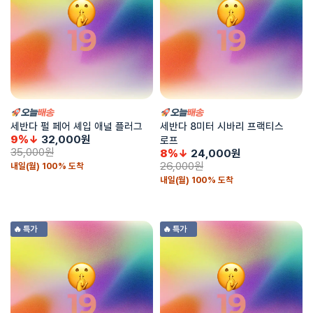
세반다 펄 페어 셰입 애널 플러그
세반다 8미터 시바리 프랙티스
9%↓
32,000
원
로프
35,000
원
8%↓
24,000
원
26,000
원
내일(월) 100% 도착
내일(월) 100% 도착
🔥 특가
🔥 특가