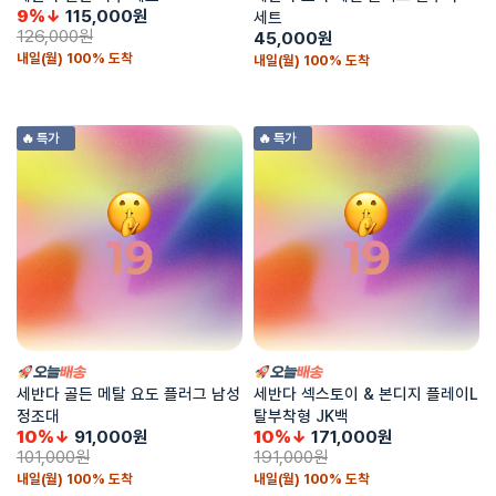
9%↓
115,000
원
세트
126,000
원
45,000
원
내일(월) 100% 도착
내일(월) 100% 도착
🔥 특가
🔥 특가
세반다 골든 메탈 요도 플러그 남성
세반다 섹스토이 & 본디지 플레이L
정조대
탈부착형 JK백
10%↓
91,000
원
10%↓
171,000
원
101,000
원
191,000
원
내일(월) 100% 도착
내일(월) 100% 도착