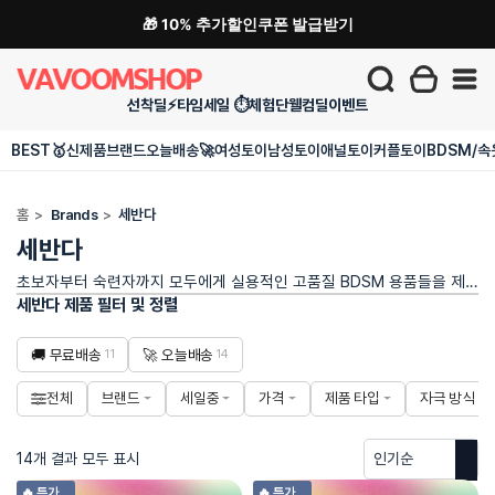
🎁 10% 추가할인쿠폰 발급받기
선착딜⚡
타임세일 ⏱️
체험단
웰컴딜
이벤트
BEST🥇
신제품
브랜드
오늘배송🚀
여성토이
남성토이
애널토이
커플토이
BDSM/속
홈
>
Brands
>
세반다
세반다
초보자부터 숙련자까지 모두에게 실용적인 고품질 BDSM 용품들을 제공하는 브랜드 입니다.
세반다 제품 필터 및 정렬
🚚 무료배송
🚀 오늘배송
11
14
전체
브랜드
세일중
가격
제품 타입
자극 방식
14개 결과 모두 표시
🔥 특가
🔥 특가