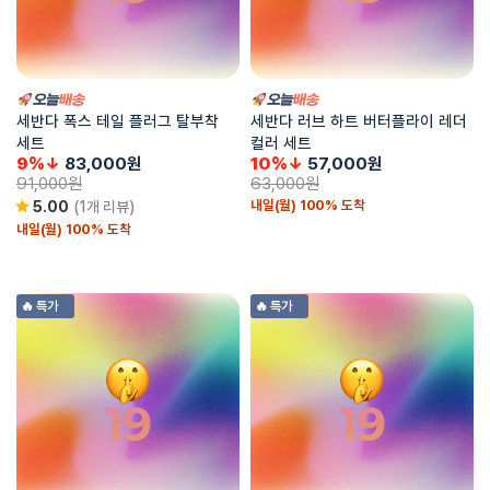
세반다 폭스 테일 플러그 탈부착
세반다 러브 하트 버터플라이 레더
세트
컬러 세트
9%↓
83,000
원
10%↓
57,000
원
91,000
원
63,000
원
내일(월) 100% 도착
5.00
(1개 리뷰)
내일(월) 100% 도착
🔥 특가
🔥 특가