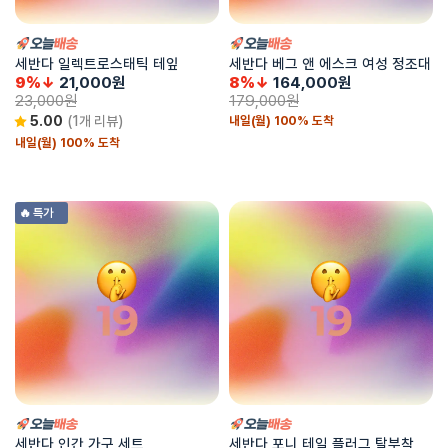
세반다 일렉트로스태틱 테잎
세반다 베그 앤 에스크 여성 정조대
9%↓
21,000
원
8%↓
164,000
원
23,000
원
179,000
원
내일(월) 100% 도착
5.00
(1개 리뷰)
내일(월) 100% 도착
🔥 특가
세반다 인간 가구 세트
세반다 포니 테일 플러그 탈부착