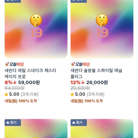
세반다 래털 스네이크 채스티
세반다 솔방울 스파이럴 애널
케이지 프로
플러그
8%↓
59,000
원
12%↓
26,000
원
64,000
원
29,500
원
5.00
(3개 리뷰)
5.00
(3개 리뷰)
내일(월) 100% 도착
내일(월) 100% 도착
🔥 특가
🔥 특가