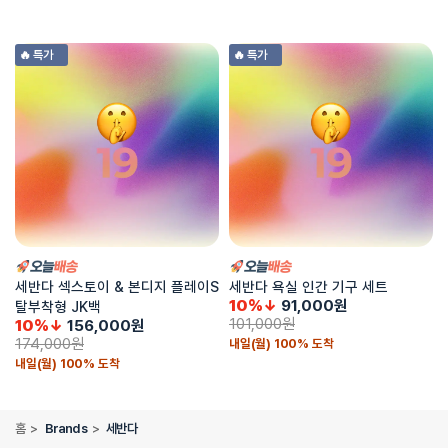
🔥 특가
🔥 특가
세반다 섹스토이 & 본디지 플레이S
세반다 욕실 인간 기구 세트
10%↓
91,000
원
탈부착형 JK백
101,000
원
10%↓
156,000
원
174,000
원
내일(월) 100% 도착
내일(월) 100% 도착
홈
>
Brands
>
세반다