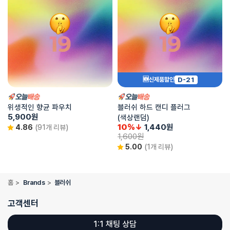
D-21
🆕신제품할인
위생적인 향균 파우치
블러쉬 하드 캔디 플러그
5,900
원
(색상랜덤)
10%↓
1,440
원
4.86
(91개 리뷰)
1,600
원
5.00
(1개 리뷰)
홈
>
Brands
>
블러쉬
고객센터
1:1 채팅 상담