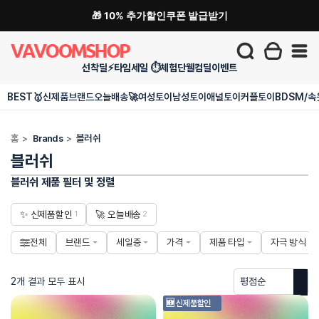
🎁 10% 추가할인쿠폰 발급받기
선착딜⚡
타임세일 ⏱️
체험단
웰컴딜
이벤트
BEST🥇
신제품
브랜드
오늘배송🚀
여성토이
남성토이
애널토이
커플토이
BDSM/속
홈
>
Brands
>
블러쉬
블러쉬
블러쉬 제품 필터 및 정렬
✨ 신제품할인
🚀 오늘배송
1
2
전체
브랜드
세일중
가격
제품 타입
자극 방식
2개 결과 모두 표시
🆕 신제품할인