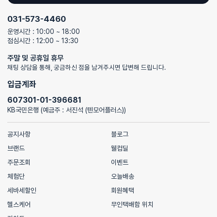
031-573-4460
운영시간 : 10:00 ~ 18:00
점심시간 : 12:00 ~ 13:30
주말 및 공휴일 휴무
채팅 상담을 통해, 궁금하신 점을 남겨주시면 답변해 드립니다.
입금계좌
607301-01-396681
KB국민은행 (예금주 : 서진석 (텐모어플러스))
공지사항
블로그
브랜드
웰컴딜
주문조회
이벤트
체험단
오늘배송
세바세할인
회원혜택
헬스케어
무인택배함 위치