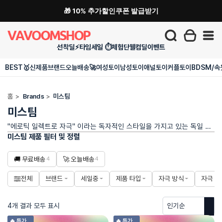
🎁 10% 추가할인쿠폰 발급받기
선착딜⚡
타임세일 ⏱️
체험단
웰컴딜
이벤트
BEST🥇
신제품
브랜드
오늘배송🚀
여성토이
남성토이
애널토이
커플토이
BDSM/속
홈
>
Brands
>
미스팀
미스팀
"에로틱 일렉트로 자극" 이라는 독자적인 스타일을 가지고 있는 독일 브랜드 입니다.
미스팀 제품 필터 및 정렬
🚚 무료배송
🚀 오늘배송
4
4
전체
브랜드
세일중
제품 타입
자극 방식
자극 부
4개 결과 모두 표시
🔥 특가
🔥 특가