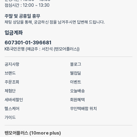
점심시간 : 12:00 ~ 13:30
주말 및 공휴일 휴무
채팅 상담을 통해, 궁금하신 점을 남겨주시면 답변해 드립니다.
입금계좌
607301-01-396681
KB국민은행 (예금주 : 서진석 (텐모어플러스))
공지사항
블로그
브랜드
웰컴딜
주문조회
이벤트
체험단
오늘배송
세바세할인
회원혜택
헬스케어
무인택배함 위치
가이드
텐모어플러스 (10more plus)