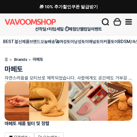
🎁 10% 추가할인쿠폰 발급받기
선착딜⚡
타임세일 ⏱️
체험단
웰컴딜
이벤트
BEST🥇
신제품
브랜드
오늘배송🚀
여성토이
남성토이
애널토이
커플토이
BDSM/속
홈
>
Brands
>
마페토
마페토
자연스러움을 모티브로 제작되었습니다. 사람에게도 공간에도 거부감 없이 자연스럽게 어우러지는 제품을 만듭니다
마페토 제품 필터 및 정렬