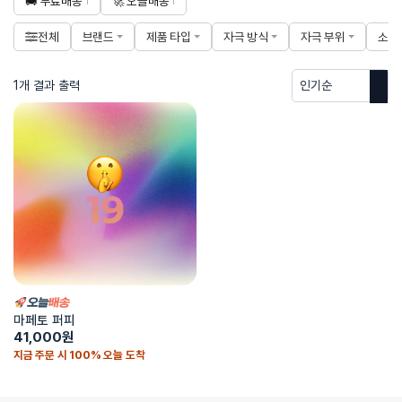
🚚 무료배송
🚀 오늘배송
1
1
전체
브랜드
제품 타입
자극 방식
자극 부위
소재
1개 결과 출력
마페토 퍼피
41,000
원
지금 주문 시 100% 오늘 도착