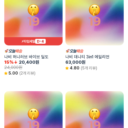
D-4
⚡타임세일
나비 허니러브 바이브 딜도
나비 데니티 3in1 에일리언
15%↓
20,400
원
63,000
원
24,000
원
4.80
(5개 리뷰)
5.00
(2개 리뷰)