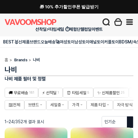
🎁 10% 추가할인쿠폰 발급받기
선착딜⚡
타임세일 ⏱️
체험단
웰컴딜
이벤트
BEST🥇
신제품
브랜드
오늘배송🚀
여성토이
남성토이
애널토이
커플토이
BDSM/속
홈
>
Brands
>
나비
나비
나비 제품 필터 및 정렬
🚚 무료배송
⚡ 선착딜
⏰ 타임세일
✨ 신제품할인

181
1
5
25
전체
브랜드
세일중
가격
제품 타입
자극 방식
1–24/352개 결과 표시