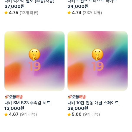
나비 빅가이 딜도 (수동/자동)
나비 트윈스 브레스트 바이브
37,000
원
24,000
원
4.75
(12개 리뷰)
4.74
(23개 리뷰)
나비 SM B23 수족갑 세트
나비 10단 진동 애널 스페이드
13,000
원
39,000
원
4.67
(9개 리뷰)
5.00
(9개 리뷰)