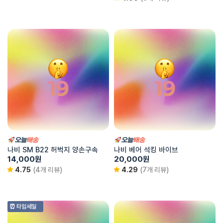
나비 SM B22 허벅지 양손구속
나비 베어 석킹 바이브
14,000
원
20,000
원
4.75
(4개 리뷰)
4.29
(7개 리뷰)
⏰ 타임세일