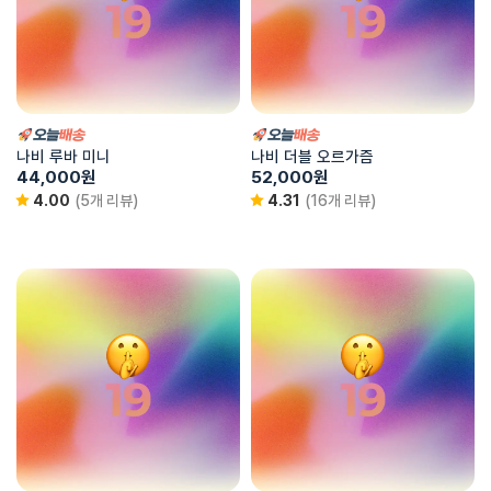
나비 루바 미니
나비 더블 오르가즘
44,000
원
52,000
원
4.00
(5개 리뷰)
4.31
(16개 리뷰)