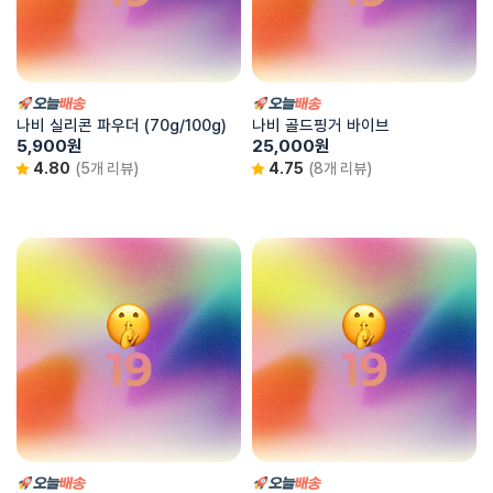
나비 실리콘 파우더 (70g/100g)
나비 골드핑거 바이브
5,900
원
25,000
원
4.80
(5개 리뷰)
4.75
(8개 리뷰)