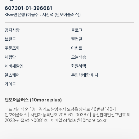
607301-01-396681
KB국민은행 (예금주 : 서진석 (텐모어플러스))
공지사항
블로그
브랜드
웰컴딜
주문조회
이벤트
체험단
오늘배송
세바세할인
회원혜택
헬스케어
무인택배함 위치
가이드
텐모어플러스 (10more plus)
대표 서진석 외 1명 | 경기도 남양주시 오남읍 양지로 46번길 140-1
텐모어플러스 | 사업자 등록번호 208-62-00387 | 통신판매업신고번호 제
2023-진접오남-0081호 | 이메일 official@10more.co.kr