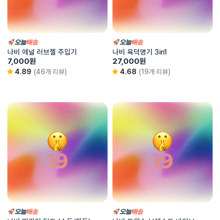
나비 애널 러브젤 주입기
나비 육덕명기 3in1
7,000
원
27,000
원
4.89
(46개 리뷰)
4.68
(19개 리뷰)