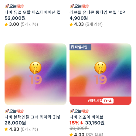
나비 듀얼 오랄 마스터베이션 컵
러브돌 유니콘 롱타임 팩젤 10P
52,800
원
4,900
원
3.00
(5개 리뷰)
4.33
(6개 리뷰)
⏰ 타임세일
D-4
⚡타임세일
나비 블랙엔젤 그녀 키아라 3in1
나비 엔조이 바이브
26,000
원
15%↓
33,150
원
39,000
원
4.83
(6개 리뷰)
4.00
(3개 리뷰)