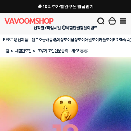
🎁 10% 추가할인쿠폰 발급받기
선착딜⚡
타임세일 ⏱️
체험단
웰컴딜
이벤트
BEST🥇
신제품
브랜드
오늘배송🚀
여성토이
남성토이
애널토이
커플토이
BDSM/속
홈
>
체험단모집
>
조루가 고민인분들 와보세요!! 🤔🤔