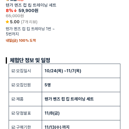
텐가 멘즈 컵 킵 트레이닝 세트
8%↓
59,900
원
65,000
원
5.00
(7개 리뷰)
텐가 멘즈 컵 킵 트레이닝 1번 ~
5번까지
내일(금) 100% 도착
체험단 정보 및 일정
☑️ 모집일시
10/24(목) ~11/7(목)
☑️ 모집인원
5명
☑️ 제품
텐가 멘즈 컵 킵 트레이닝 세트
☑️ 당첨발표
11/8(금)
☑️ 구매기한
11/13(수) 까지