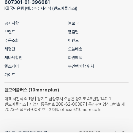
607301-01-396681
KB국민은행 (예금주 : 서진석 (텐모어플러스))
공지사항
블로그
브랜드
웰컴딜
주문조회
이벤트
체험단
오늘배송
세바세할인
회원혜택
헬스케어
무인택배함 위치
가이드
텐모어플러스 (10more plus)
대표 서진석 외 1명 | 경기도 남양주시 오남읍 양지로 46번길 140-1
텐모어플러스 | 사업자 등록번호 208-62-00387 | 통신판매업신고번호 제
2023-진접오남-0081호 | 이메일 official@10more.co.kr