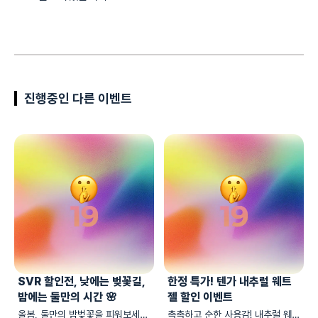
진행중인 다른 이벤트
SVR 할인전, 낮에는 벚꽃길,
한정 특가! 텐가 내추럴 웨트
밤에는 둘만의 시간 🌸
젤 할인 이벤트
올봄, 둘만의 밤벚꽃을 피워보세요
촉촉하고 순한 사용감! 내추럴 웨트