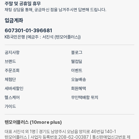
주말 및 공휴일 휴무
채팅 상담을 통해, 궁금하신 점을 남겨주시면 답변해 드립니다.
입금계좌
607301-01-396681
KB국민은행 (예금주 : 서진석 (텐모어플러스))
공지사항
블로그
브랜드
웰컴딜
주문조회
이벤트
체험단
오늘배송
세바세할인
회원혜택
헬스케어
무인택배함 위치
가이드
텐모어플러스 (10more plus)
대표 서진석 외 1명 | 경기도 남양주시 오남읍 양지로 46번길 140-1
텐모어플러스 | 사업자 등록번호 208-62-00387 | 통신판매업신고번호 제