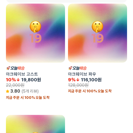
아크웨이브 고스트
아크웨이브 파우
10%↓
19,800
원
9%↓
116,100
원
22,000
원
128,000
원
지금 주문 시 100% 오늘 도착
3.80
(5개 리뷰)
지금 주문 시 100% 오늘 도착