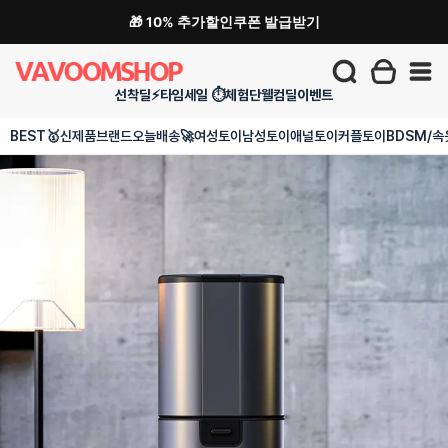
🎁 10% 추가할인쿠폰 발급받기
선착딜⚡
타임세일 ⏱️
체험단
웰컴딜
이벤트
BEST🥇
신제품
브랜드
오늘배송🚀
여성토이
남성토이
애널토이
커플토이
BDSM/속