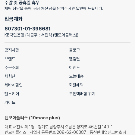
주말 및 공휴일 휴무
채팅 상담을 통해, 궁금하신 점을 남겨주시면 답변해 드립니다.
입금계좌
607301-01-396681
KB국민은행 (예금주 : 서진석 (텐모어플러스))
공지사항
블로그
브랜드
웰컴딜
주문조회
이벤트
체험단
오늘배송
세바세할인
회원혜택
헬스케어
무인택배함 위치
가이드
텐모어플러스 (10more plus)
대표 서진석 외 1명 | 경기도 남양주시 오남읍 양지로 46번길 140-1
텐모어플러스 | 사업자 등록번호 208-62-00387 | 통신판매업신고번호 제