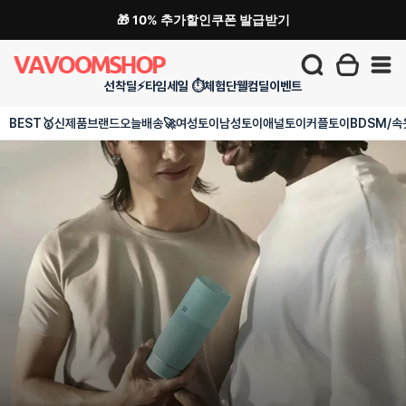
🎁 10% 추가할인쿠폰 발급받기
선착딜⚡
타임세일 ⏱️
체험단
웰컴딜
이벤트
BEST🥇
신제품
브랜드
오늘배송🚀
여성토이
남성토이
애널토이
커플토이
BDSM/속