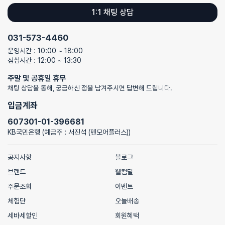
1:1 채팅 상담
031-573-4460
운영시간 : 10:00 ~ 18:00
점심시간 : 12:00 ~ 13:30
주말 및 공휴일 휴무
채팅 상담을 통해, 궁금하신 점을 남겨주시면 답변해 드립니다.
입금계좌
607301-01-396681
KB국민은행 (예금주 : 서진석 (텐모어플러스))
공지사항
블로그
브랜드
웰컴딜
주문조회
이벤트
체험단
오늘배송
세바세할인
회원혜택