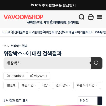
🎁 10% 추가할인쿠폰 발급받기
선착딜⚡
타임세일 ⏱️
체험단
웰컴딜
이벤트
BEST🥇
신제품
브랜드
오늘배송🚀
여성토이
남성토이
애널토이
커플토이
BDSM/속
홈
>
위장박스 결과
위장박스~에 대한 검색결과
Products
search
🚀 오늘배송
📫 위장박스
2
1
전체
제품 타입
색상
관리 용도
호환 토이 타입
관
2개 결과 모두 표시