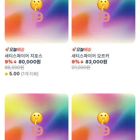
새티스파이어 지포스
새티스파이어 오르카
9%↓
80,000
원
9%↓
83,000
원
88,000
원
91,000
원
5.00
(1개 리뷰)