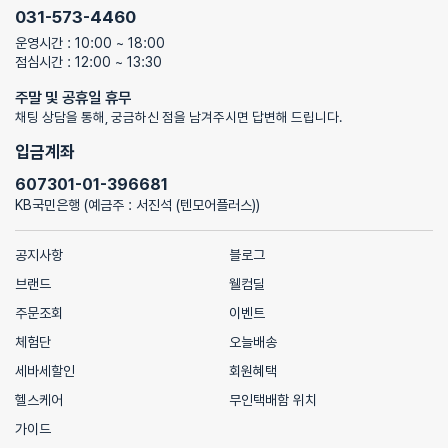
031-573-4460
운영시간 : 10:00 ~ 18:00
점심시간 : 12:00 ~ 13:30
주말 및 공휴일 휴무
채팅 상담을 통해, 궁금하신 점을 남겨주시면 답변해 드립니다.
입금계좌
607301-01-396681
KB국민은행 (예금주 : 서진석 (텐모어플러스))
공지사항
블로그
브랜드
웰컴딜
주문조회
이벤트
체험단
오늘배송
세바세할인
회원혜택
헬스케어
무인택배함 위치
가이드