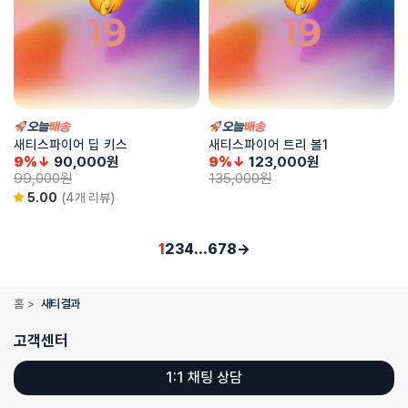
새티스파이어 딥 키스
새티스파이어 트리 볼1
9%↓
90,000
원
9%↓
123,000
원
99,000
원
135,000
원
5.00
(4개 리뷰)
1
2
3
4
…
6
7
8
→
홈
>
새티 결과
고객센터
1:1 채팅 상담