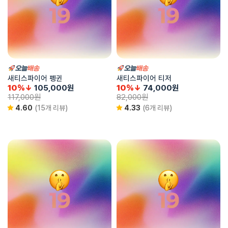
새티스파이어 펭귄
새티스파이어 티저
10%↓
105,000
원
10%↓
74,000
원
117,000
원
82,000
원
4.60
(15개 리뷰)
4.33
(6개 리뷰)