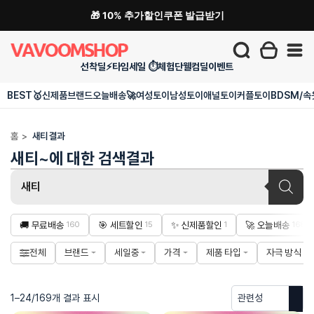
🎁 10% 추가할인쿠폰 발급받기
선착딜⚡
타임세일 ⏱️
체험단
웰컴딜
이벤트
BEST🥇
신제품
브랜드
오늘배송🚀
여성토이
남성토이
애널토이
커플토이
BDSM/속
홈
>
새티 결과
새티~에 대한 검색결과
Products
search
🚚 무료배송
🎯 세트할인
✨ 신제품할인
🚀 오늘배송
160
15
1
168
전체
브랜드
세일중
가격
제품 타입
자극 방식
1–24/169개 결과 표시