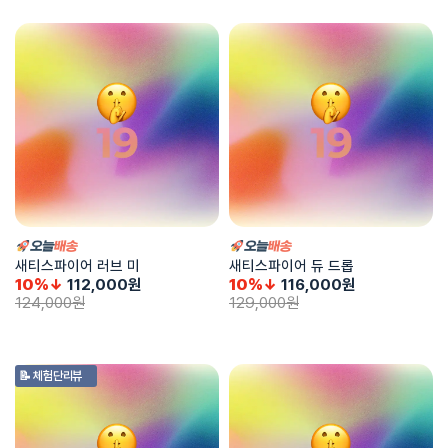
새티스파이어 러브 미
새티스파이어 듀 드롭
10%↓
112,000
원
10%↓
116,000
원
124,000
원
129,000
원
📝 체험단리뷰