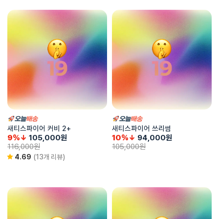
새티스파이어 커비 2+
새티스파이어 쓰리썸
9%↓
105,000
원
10%↓
94,000
원
116,000
원
105,000
원
4.69
(13개 리뷰)