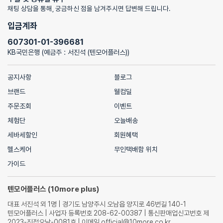
채팅 상담을 통해, 궁금하신 점을 남겨주시면 답변해 드립니다.
입금계좌
607301-01-396681
KB국민은행 (예금주 : 서진석 (텐모어플러스))
공지사항
블로그
브랜드
웰컴딜
주문조회
이벤트
체험단
오늘배송
세바세할인
회원혜택
헬스케어
무인택배함 위치
가이드
텐모어플러스 (10more plus)
대표 서진석 외 1명 | 경기도 남양주시 오남읍 양지로 46번길 140-1
텐모어플러스 | 사업자 등록번호 208-62-00387 | 통신판매업신고번호 제
2023-진접오남-0081호 | 이메일 official@10more.co.kr