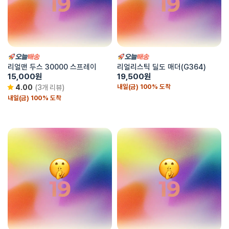
리얼맨 두스 30000 스프레이
리얼리스틱 딜도 매더(G364)
15,000
원
19,500
원
내일(금) 100% 도착
4.00
(3개 리뷰)
내일(금) 100% 도착